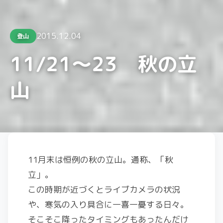
2015.12.04
登山
11/21～23 秋の立
山
11月末は恒例の秋の立山。通称、「秋
立」。
この時期が近づくとライブカメラの状況
や、寒気の入り具合に一喜一憂する日々。
そこそこ降ったタイミングもあったんだけ