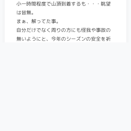
小一時間程度で山頂到着するも・・・眺望
は皆無。
まぁ、解ってた事。
自分だけでなく周りの方にも怪我や事故の
無いようにと、今年のシーズンの安全を祈
願。
サクサク下山して、この日も宴会。
滑らないと温泉、飲酒が捗る。
11月23日
昨日みつけた滑れそうな斜面情報を共有し
たところ、雪が降ってないのに板を持って
きた変わり者二名が、滑りに行くというの