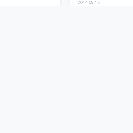
1
2014.05.12
水信玄餅〜白州蒸留所〜
リアブレーキフルード
丘ワイナリー
これで納車から2500km 他の方
rでフォロワーさんが話題にし...
バイク
7
2014.03.28
なく走ったらそこは大
Ducati 1199Sへ乗