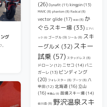
(26)
kingpin
(13)
Dynafit
(11)
MAVIC
(8)
phantom
(8)
Radical
(8)
か
vector glide
(17)
wax
(8)
ぐらスキー場
(33)
エアバ
スキ
リング
ゴーグル
(9)
シール
(8)
ック
(6)
スキー
ーグルメ
(32)
ク。
試乗
(57)
スタッドレス
(8)
ニセコ
(14)
パニ
ドローン
(12)
ビンディング
ガーレ
(13)
(20)
八
フォレスター
(8)
ブーツ
(8)
北海道
(16)
立山
甲田
(12)
(16)
苗場スキー場
(14)
羊蹄山
(6)
野沢温泉スキ
谷川岳
(8)