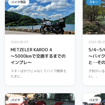
バイク用品
スキー
2026.06.03
2025.08.2
METZELER KAROO 4
5/4~5
〜5000kmで交換するまでの
〜バイ
インプレ〜
と…その
スキーばかりじゃなくてバイク関係も
子供がいる
たまに...
い。 ...
バイク
バイク