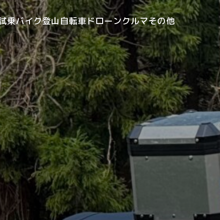
試乗
バイク
登山
自転車
ドローン
クルマ
その他