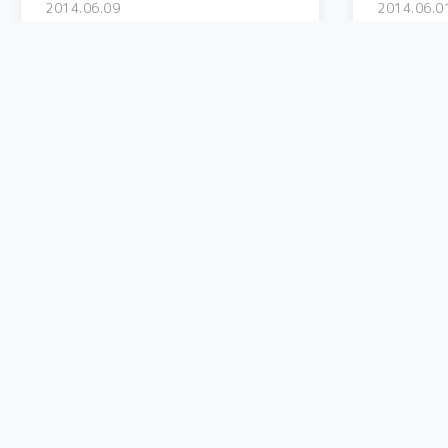
2014.06.09
2014.06.0
フロントフォーク・・・お漏
6/1 
らし
登美の
気持ちよーく走っていたある日の事、
Twitte
コンビ...
バイク
バイク
2014.05.01
2014.04.1
宇都宮餃子ツーリング
あても