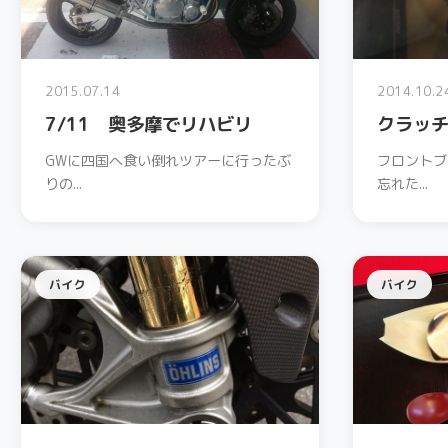
2015.07.14
2014.10.2
7/11 奥多摩でリハビリ
クラッ
GWに四国へ食い倒れツアーに行ったぶ
フロントブ
りの...
忘れた...
バイク
バイク