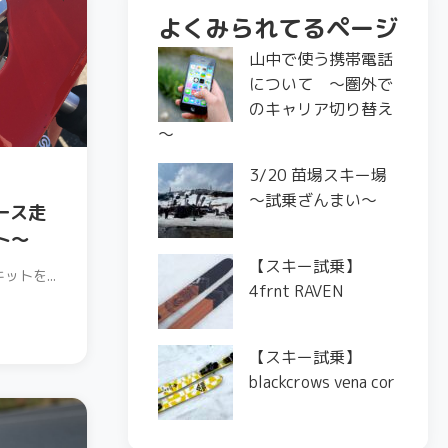
よくみられてるページ
山中で使う携帯電話
について ～圏外で
のキャリア切り替え
～
3/20 苗場スキー場
〜試乗ざんまい〜
ダース走
ト～
【スキー試乗】
ットを...
4frnt RAVEN
【スキー試乗】
blackcrows vena cor