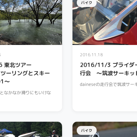
バイク
5
2016.11.18
/6 東北ツアー
2016/11/3 プライ
クツーリングとスキー
行会 ～筑波サーキッ
1〜
daineseの走行会で筑波サーキ
となかなか滑りにもいけな
バイク