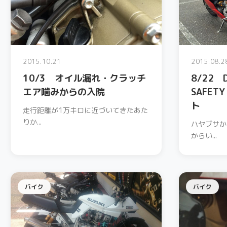
2015.10.21
2015.08.2
10/3 オイル漏れ・クラッチ
8/22 D
エア噛みからの入院
SAFET
ト
走行距離が1万キロに近づいてきたあた
りか...
ハヤブサか
からい...
バイク
バイク