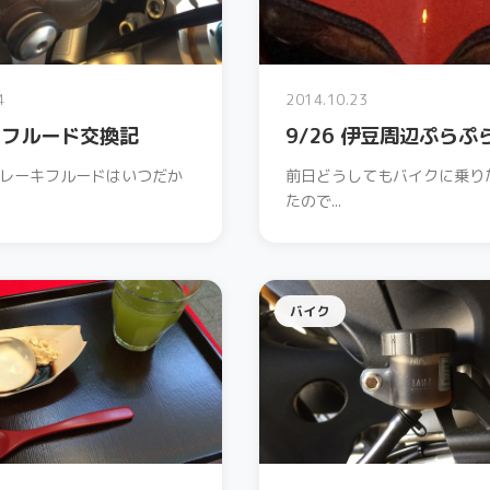
4
2014.10.23
チフルード交換記
9/26 伊豆周辺ぷらぷ
レーキフルードはいつだか
前日どうしてもバイクに乗り
たので...
バイク