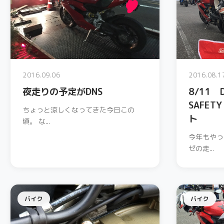
2016.09.06
2016.08.1
夜走りの予定がDNS
8/11 D
SAFET
ちょっと涼しくなってきた今日この
ト
頃。 な...
今年もやっ
ゼの走...
バイク
バイク