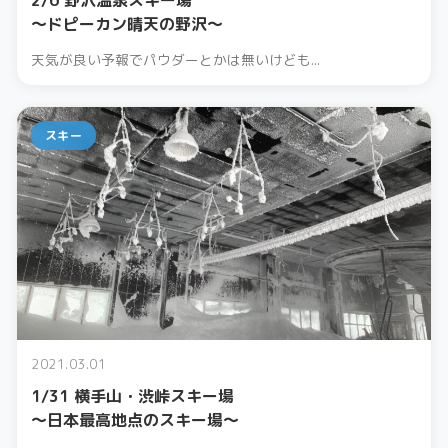
2/6 野沢温泉スキー場
〜ドピーカン晴天の野沢〜
天気が良い予報でパウダーとかは無いけども...
スキー
2021.03.01
1/31 横手山・渋峠スキー場
〜日本最高地点のスキー場〜