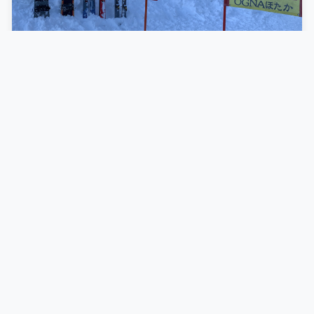
2021.01.09
1/3 オグナほたかスキー場
〜もふもふのオグナ詣〜
昨日、野沢で滑ったけどイマイチ不完全燃焼...
スキー