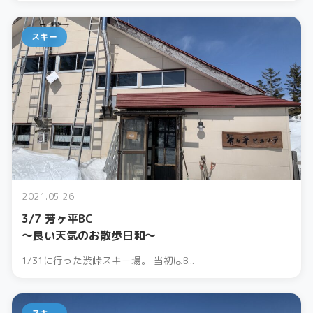
スキー
2021.05.26
3/7 芳ヶ平BC
〜良い天気のお散歩日和〜
1/31に行った渋峠スキー場。 当初はB...