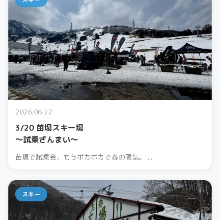
2026.06.22
3/20 苗場スキー場
〜試乗ざんまい〜
苗場で試乗会、もうポカポカで春の陽気。 ...
スキー