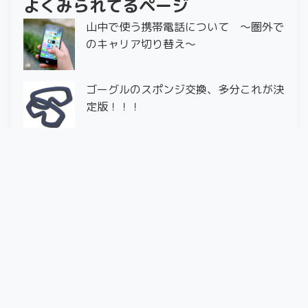
よくみられてるページ
山中で使う携帯電話について ～圏外で
のキャリア切り替え～
ゴーグルのスポンジ交換、多分これが決
定版！！！
【スキー試乗】blackcrows vena cor
3/20 苗場スキー場
〜試乗ざんまい〜
【スキー試乗】4frnt RAVEN