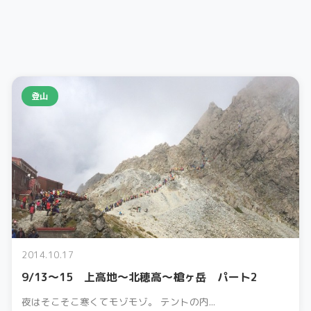
登山
2014.10.17
9/13～15 上高地～北穂高～槍ヶ岳 パート2
夜はそこそこ寒くてモゾモゾ。 テントの内...