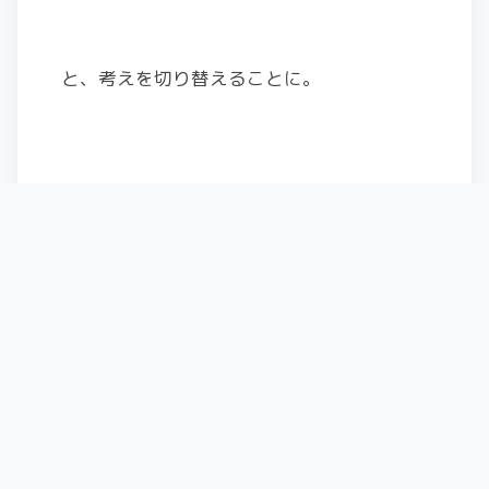
と、考えを切り替えることに。
設定を作っていれよう！
必要なもの
構成ユーティリティ
→
こちらからDL
これで0SIM用のプロファイルを作る！