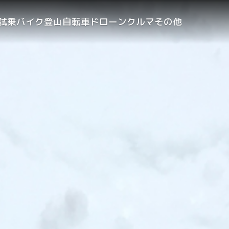
試乗
バイク
登山
自転車
ドローン
クルマ
その他