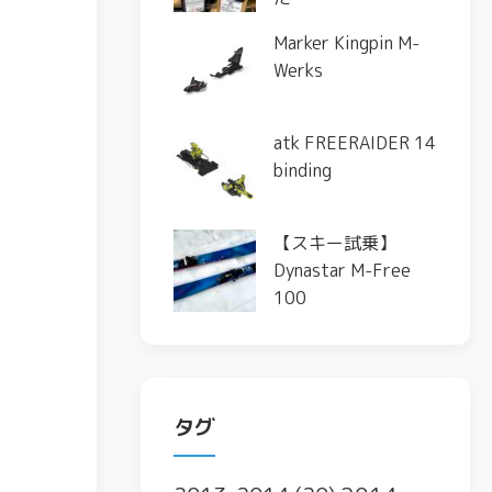
Marker Kingpin M-
Werks
atk FREERAIDER 14
binding
【スキー試乗】
Dynastar M-Free
100
タグ