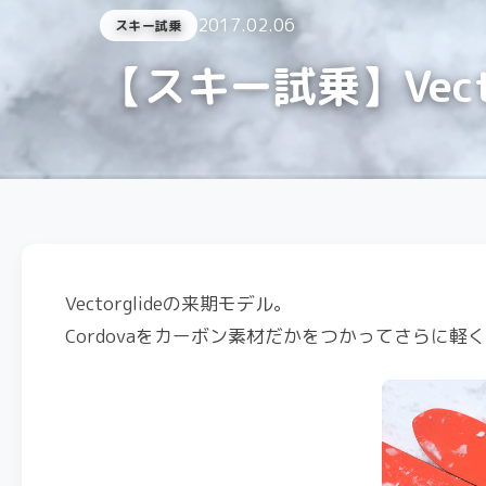
2017.02.06
スキー試乗
【スキー試乗】Vectorg
Vectorglideの来期モデル。
Cordovaをカーボン素材だかをつかってさらに軽