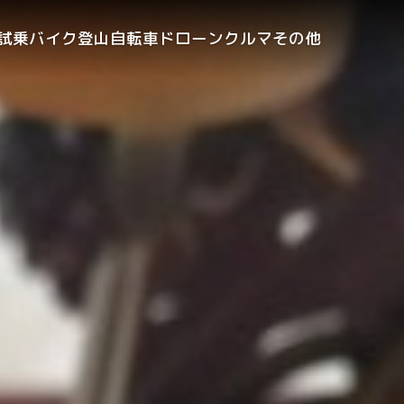
試乗
バイク
登山
自転車
ドローン
クルマ
その他