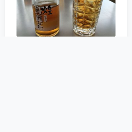
その後、サーキット走行。
一本目は先導付きでゆっくりと。初のサー
キット、どんなもんだろうとドキドキして
ましたが、いや～楽しい！ｗ
まわりから何か出てくる恐怖も無いしなに
より、路面が綺麗ｗ
峠道は凸凹してたりマンホールあったりで
気を使うんだけども、まったくノンストレ
ス。
ガンガン寝かせても全然破綻する気配な