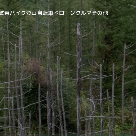
試乗
バイク
登山
自転車
ドローン
クルマ
その他