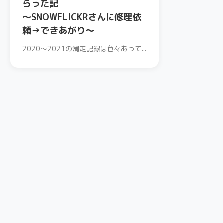
らった記
〜SNOWFLICKRさんに修理依
頼→できあがり〜
2020〜2021の滑走記録は色々あって...