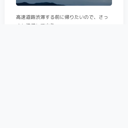
高速道路渋滞する前に帰りたいので、さっ
さと準備して出発。
槍沢へと歩いて行くと一部雪渓が残って
た。
去年、一昨年あたりには無かったけども、
昨シーズンは雪が多かったって言ってたも
んなぁ。