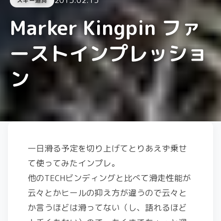
スキー道具
Marker Kingpin ファ
ーストインプレッショ
ン
一日滑る予定を切り上げてとりあえず乗せ
て使ってみたインプレ。
他のTECHビンディングと比べて滑走性能が
云々とかヒールの抑え方が違うので云々と
か言うほどは滑ってない（し、語れるほど