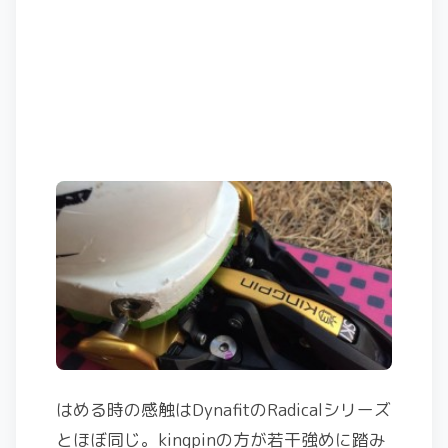
はめる時の感触はDynafitのRadicalシリーズ
とほぼ同じ。kingpinの方が若干強めに踏み