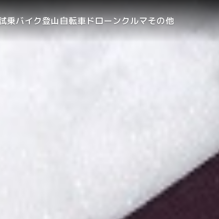
試乗
バイク
登山
自転車
ドローン
クルマ
その他