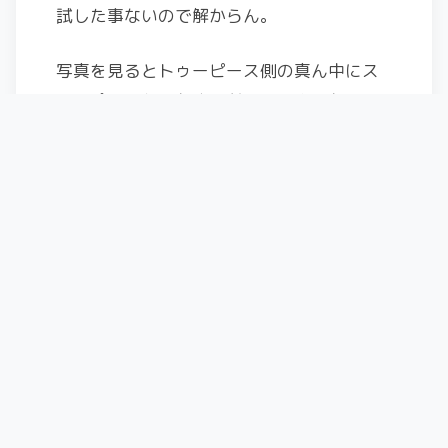
試した事ないので解からん。
写真を見るとトゥーピース側の真ん中にス
トッパーみたいなやつが見えるような？
さらに位置決めをやりやすくして、トゥー
ピースのはめやすさ向上してるのか
な？？？
ion10は割愛。
————————————————————
って、この二つくらいかな？
他にもアルミ削り出しでできてるATKとかあ
るけども、道具として削りだし？！とかは
好きだけども、もうちょっとガッチリして
てほしいなぁ～と思うところがあって興味