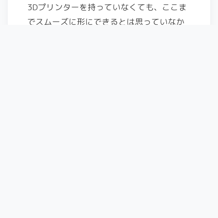
3Dプリンターを持っていなくても、ここま
でスムーズに形にできるとは思っていなか
った。
自分でプリント環境を整えるほどでもない
けど、なんとか欲しい。
そんな微妙な立ち位置の作業に、今回の方
法はちょうどよかった。
値段も業者に依頼した場合の5分の1程度。
もともと3Dプリンタには興味があったの
で、買ってしまおうか？とかなり真剣に悩
んだんだけど、
結果的に依頼して大正解だったと思う。
素人が四苦八苦するより、わかってる人に
依頼した方が品質は良いのができると思