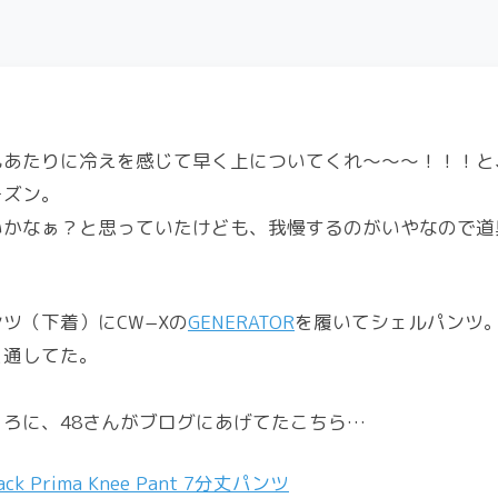
。
もあたりに冷えを感じて早く上についてくれ〜〜〜！！！と
ーズン。
いかなぁ？と思っていたけども、我慢するのがいやなので道
ツ（下着）にCW−Xの
GENERATOR
を履いてシェルパンツ
と通してた。
？
ろに、48さんがブログにあげてたこちら…
 Prima Knee Pant 7分丈パンツ