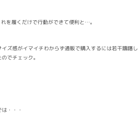
これを履くだけで行動ができて便利と…。
。
くて、サイズ感がイマイチわからず通販で購入するには若干躊躇
いたのでチェック。
では・・・