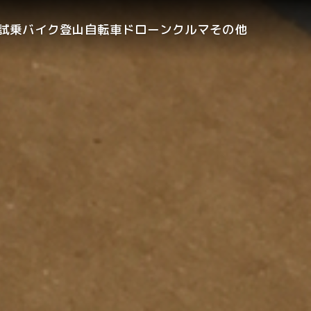
試乗
バイク
登山
自転車
ドローン
クルマ
その他