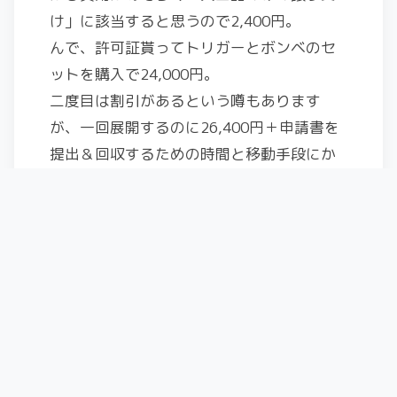
け」に該当すると思うので2,400円。
んで、許可証貰ってトリガーとボンベのセ
ットを購入で24,000円。
二度目は割引があるという噂もあります
が、一回展開するのに26,400円＋申請書を
提出＆回収するための時間と移動手段にか
かる費用・・・。
やっぱりABSじゃなきゃダメっていうシチ
ュエーションが今後出てこない限り無いか
なぁ・・・。
＊注意＊
発売前に現在の状況から推察した内容にな
りますので、実際はもろもろ違った形にな