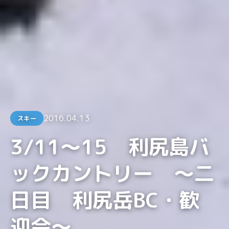
2016.04.13
スキー
3/11〜15 利尻島バ
ックカントリー 〜二
日目 利尻岳BC・歓
迎会〜