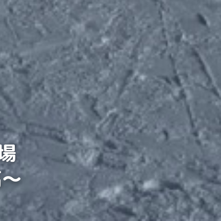
ー場
高〜