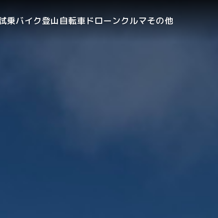
試乗
バイク
登山
自転車
ドローン
クルマ
その他