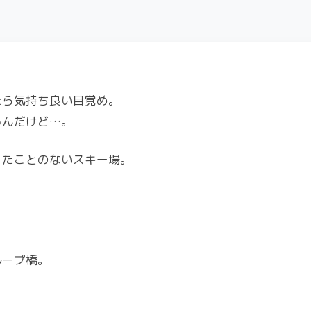
たら気持ち良い目覚め。
るんだけど…。
ったことのないスキー場。
。
ループ橋。