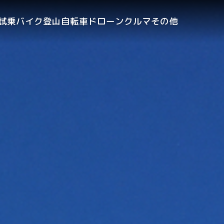
試乗
バイク
登山
自転車
ドローン
クルマ
その他