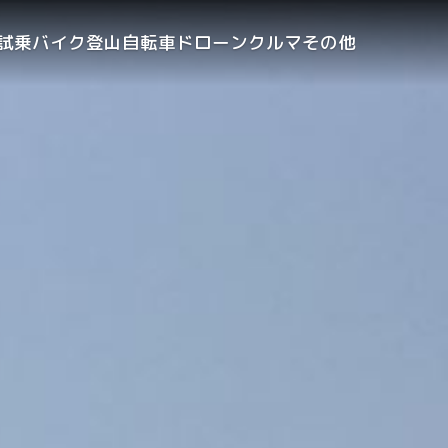
試乗
バイク
登山
自転車
ドローン
クルマ
その他