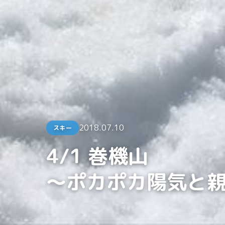
2018.07.10
スキー
4/1 巻機山
～ポカポカ陽気と