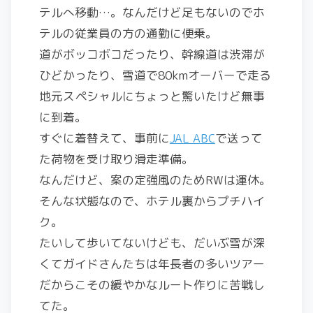
テルへ移動…。なんだけど足もないのでホ
テルの従業員の方の通勤に便乗。
道がボッコボコだったり、幹線道は渋滞が
ひどかったり、雪道で80kmオーバーで走る
地元スペシャルにちょっと驚いたけど無事
に到着。
すぐに着替えて、事前に
JAL ABC
で送って
た荷物を受け取り滑走準備。
なんだけど、案の定強風のためRWは運休。
そんな状態なので、ホテル裏からプチハイ
ク。
たいして歩いてないけども、だいぶ雪が深
くてガイドさんたちは年長者の多いツアー
だからこその緩やかなルート作りに苦戦し
てた。