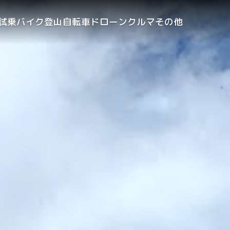
試乗
バイク
登山
自転車
ドローン
クルマ
その他