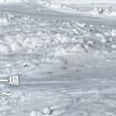
キー場
会〜