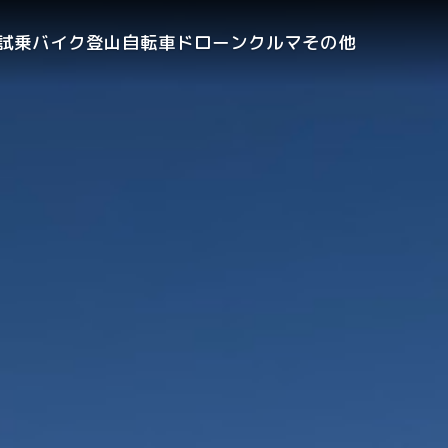
試乗
バイク
登山
自転車
ドローン
クルマ
その他