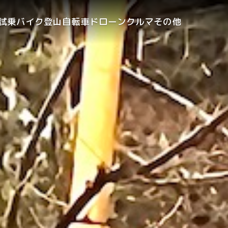
試乗
バイク
登山
自転車
ドローン
クルマ
その他