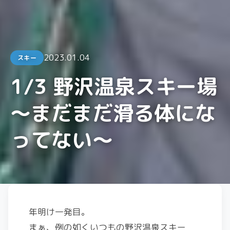
2023.01.04
スキー
1/3 野沢温泉スキー場
〜まだまだ滑る体にな
ってない〜
年明け一発目。
まぁ、例の如くいつもの野沢温泉スキー