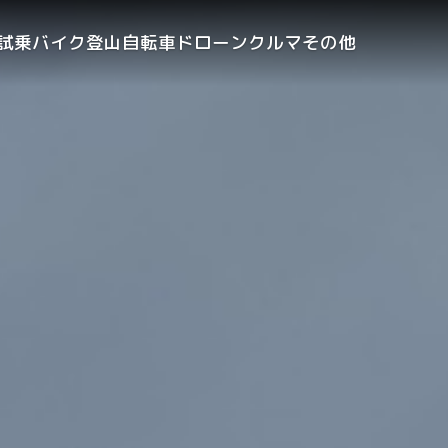
試乗
バイク
登山
自転車
ドローン
クルマ
その他