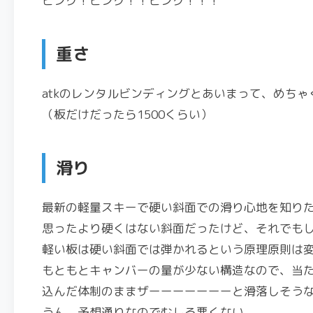
ピンク！ピンク！！ピンク！！！
重さ
atkのレンタルビンディングとあいまって、めち
（板だけだったら1500くらい）
滑り
最新の軽量スキーで硬い斜面での滑り心地を知り
思ったより硬くはない斜面だったけど、それでも
軽い板は硬い斜面では弾かれるという原理原則は変わ
もともとキャンバーの量が少ない構造なので、当
込んだ体制のままザーーーーーーーと滑落しそう
うん、予想通りなのでむしろ悪くない。