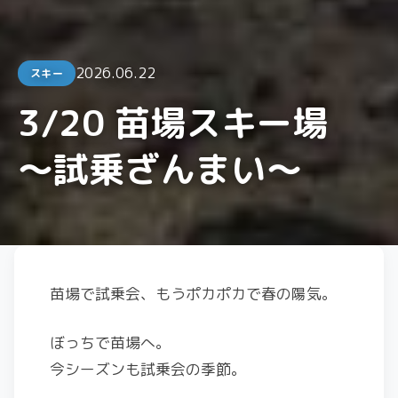
2026.06.22
スキー
3/20 苗場スキー場
〜試乗ざんまい〜
苗場で試乗会、もうポカポカで春の陽気。
ぼっちで苗場へ。
今シーズンも試乗会の季節。