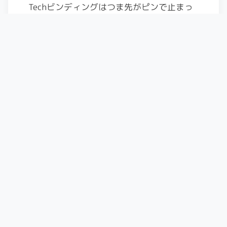
Techビンディングはつま先がピンで止まっ
ていて、かかと側も同じ様にピンで止まっ
ている。
前圧がかけられる構造のTechが出てきて、
しばらくこの路線がメインなのかな？と思
っていたところに、Techの特徴でもあった
ピンでブーツのかかとを止めているのを、
普通のビンディングのようにブーツのコバ
を上からおさえるタイプが登場。