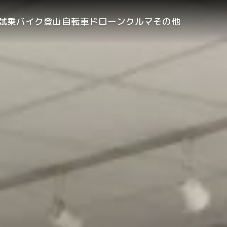
試乗
バイク
登山
自転車
ドローン
クルマ
その他