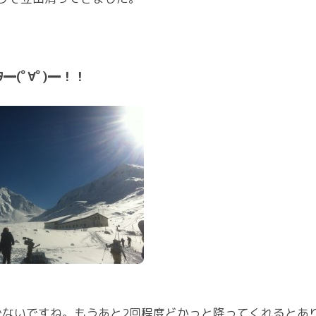
ﾀ━(ﾟ∀ﾟ)━！！
ないですね。もうあと2回程度どかっと降ってくれるとあ