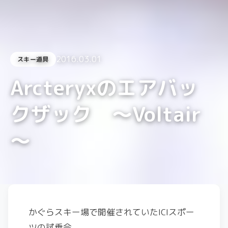
2016.03.01
スキー道具
Arcteryxのエアバッ
クザック ～Voltair
～
かぐらスキー場で開催されていたICIスポー
ツの試乗会。