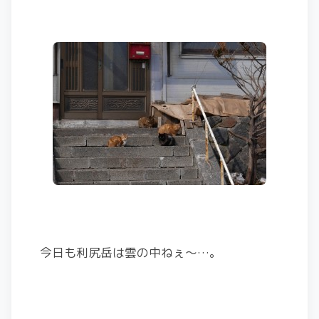
今日も利尻岳は雲の中ねぇ～…。