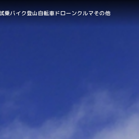
試乗
バイク
登山
自転車
ドローン
クルマ
その他