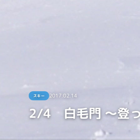
2017.02.14
スキー
2/4 白毛門 ～