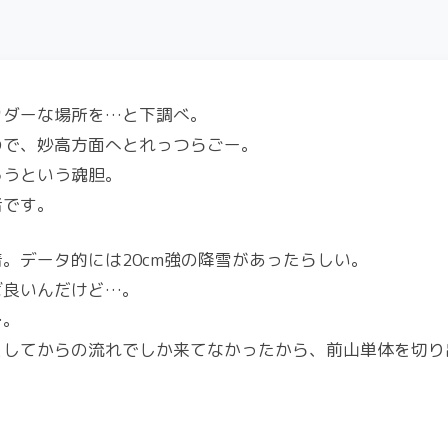
ウダーな場所を…と下調べ。
ので、妙高方面へとれっつらごー。
ろうという魂胆。
者です。
。データ的には20cm強の降雪があったらしい。
ば良いんだけど…。
…。
としてからの流れでしか来てなかったから、前山単体を切り