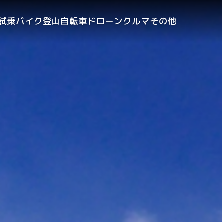
試乗
バイク
登山
自転車
ドローン
クルマ
その他