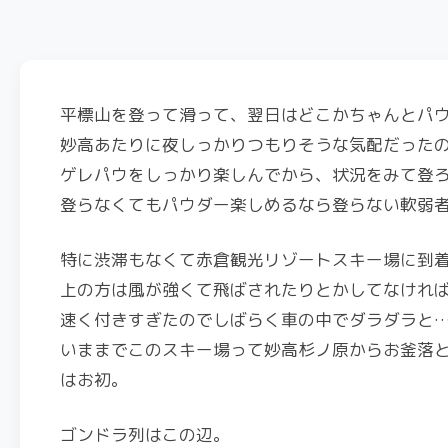
平標山を登って滑って、翌日はどこかちゃんとパ
妙高あたりに夜しっかりつもりそうな気配だった
ゲレパウをしっかり楽しんでから、状況をみて登
登らなくてもパウダー楽しめるなら登らない軟弱
特に渋滞もなくて赤倉観光リゾートスキー場に到着
上の方は風が強くて飛ばされたりとかしてなけれ
速く付きすぎたのでしばらく車の中でダラダラと
いままでこのスキー場って妙高杉ノ原からお釜落
はお初。
ゴンドラ列はこの辺。