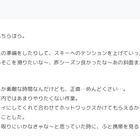
もちらほら。
具の準備をしたりして、スキーへのテンションを上げていっ
あそこを滑りたいな～、昨シーズン良かったな～あの斜面ま
んか素敵な時間なんだけども、正直…めんどくさい…。
屋内ではあまりやりたくない作業。
レイにしてくれて合わせてホットワックスかけてもらえるか
ることした。
取りにいかなきゃな～と思っていた時に、ふと携帯を見ると