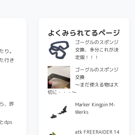
よくみられてるページ
ゴーグルのスポンジ
交換、多分これが決
たり。
定版！！！
た行き
ゴーグルのスポンジ
交換
〜まだ使える物は大
切に・・・〜
ら、昨
Marker Kingpin M-
Werks
dps
atk FREERAIDER 14