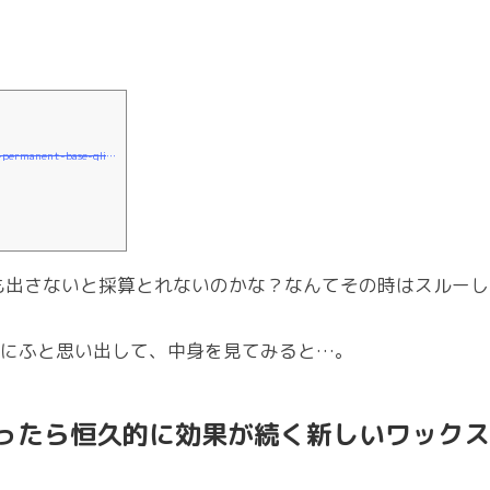
https://www.kickstarter.com/projects/dpsskis/phantom-permanent-base-glide-treatment-for-skis-an
かも出さないと採算とれないのかな？なんてその時はスルーし
た時にふと思い出して、中身を見てみると…。
ったら恒久的に効果が続く新しいワックス