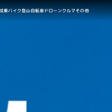
試乗
バイク
登山
自転車
ドローン
クルマ
その他