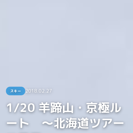
2018.02.27
スキー
1/20 羊蹄山・京極ル
ート 〜北海道ツアー