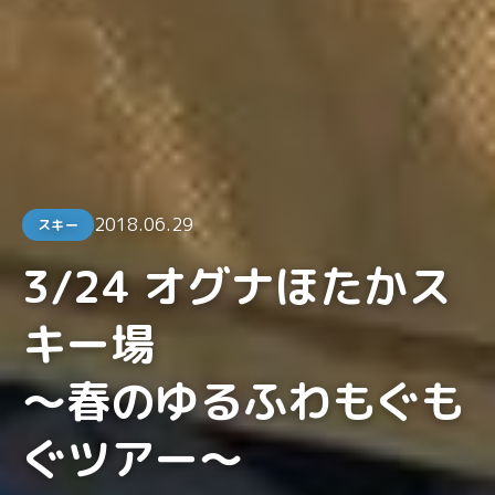
2018.06.29
スキー
3/24 オグナほたかス
キー場
～春のゆるふわもぐも
ぐツアー～