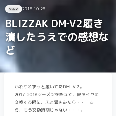
2018.10.28
クルマ
BLIZZAK DM‐V2履き
潰したうえでの感想な
ど
かれこれずっと履いてたDM−V２。
2017-2018シーズンを終えて、夏タイヤに
交換する際に、ふと溝をみたら・・・あ
ら、もう交換時期じゃない・・・。