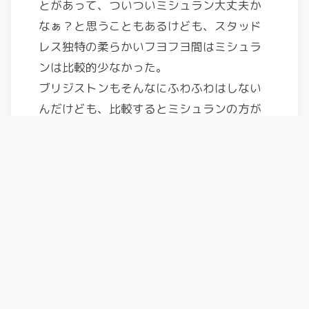
とがあって、ついついミシュラン大丈夫か
なぁ？と思うこともあるけども、スタッド
レス独特の柔らかいフヨフヨ間はミシュラ
ンは比較的少なかった。
ブリジストンもそんなにふわふわはしない
んだけども、比較するとミシュランの方が
しっかりしてたような気がする。
まぁ、メーカでくくるのはあまり的確では
無いとは思うんだけども、過去の印象から
はそんな感じです。
高速道路を多く使うような移動方法なの
で、積雪した路面や降雪した路面にフォー
カスをあてつつも、普段使いを重視すると
いう選択もありじゃないかなぁ？なんて思
います。