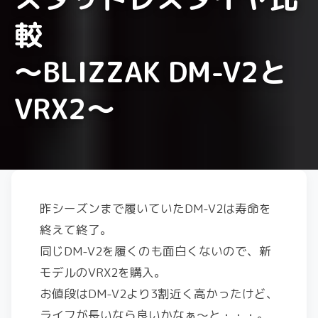
較
～BLIZZAK DM-V2と
VRX2～
昨シーズンまで履いていたDM-V2は寿命を
終えて終了。
同じDM-V2を履くのも面白くないので、新
モデルのVRX2を購入。
お値段はDM-V2より3割近く高かったけど、
ライフが長いなら良いかなぁ～と・・・。