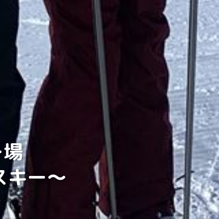
ー場
スキー～