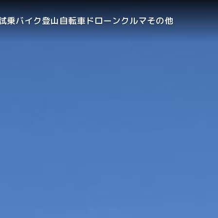
試乗
バイク
登山
自転車
ドローン
クルマ
その他