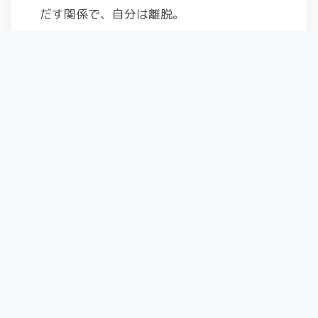
だす関係で、自分は離脱。
皆様お疲れさまでした。
そして、自分はこのときの体調不良の原因
を、９月現在でも引きずってて、日々の生
活に不安満載のアラフォーとなっていま
す。
ひっそりと闘病中。
・・・・・・・・・・・・
2019-2020滑走日数
スキー:vectorglide Aventure std
スキー場 4.5日
BC 8.5日