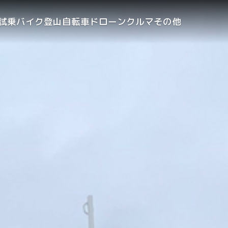
試乗
バイク
登山
自転車
ドローン
クルマ
その他