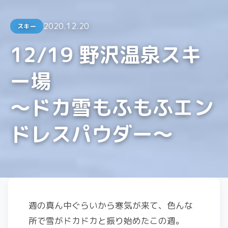
2020.12.20
スキー
12/19 野沢温泉スキ
ー場
〜ドカ雪もふもふエン
ドレスパウダー〜
週の真ん中ぐらいから寒気が来て、色んな
所で雪がドカドカと振り始めたこの週。