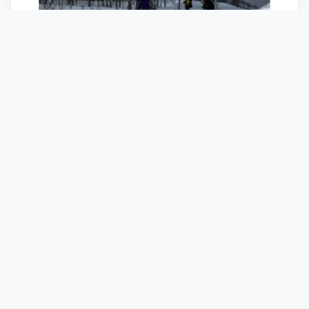
午後なのに全然まだまだ雪は生きてるしト
ラックもさほど着いていない。
ヘロヘロになって、さぁ、戻ろうか…とビ
レッジ方面に行くと、おやおやおや？トッ
プのシングルリフトが動いとる。（ワンダ
ーランドチェア）
となると、まぁ乗るわけで…。
ここもまだまだ雪は良いし滑れるし・・・
なんなんだこれは（いい意味で）
もうくたくたになって今日のお宿へ。
去年泊まったコンドミニアムが良かったの