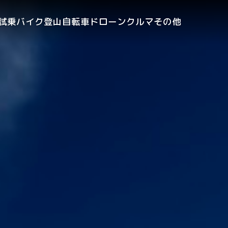
試乗
バイク
登山
自転車
ドローン
クルマ
その他