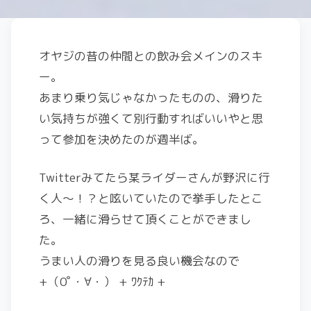
オヤジの昔の仲間との飲み会メインのスキ
ー。
あまり乗り気じゃなかったものの、滑りた
い気持ちが強くて別行動すればいいやと思
って参加を決めたのが週半ば。
Twitterみてたら某ライダーさんが野沢に行
く人～！？と呟いていたので挙手したとこ
ろ、一緒に滑らせて頂くことができまし
た。
うまい人の滑りを見る良い機会なので
+（0ﾟ・∀・） + ﾜｸﾃｶ +