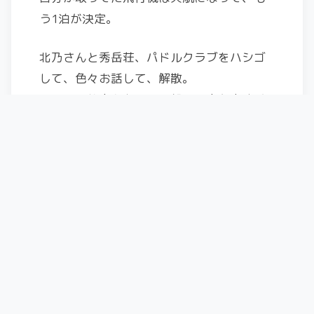
う1泊が決定。
北乃さんと秀岳荘、パドルクラブをハシゴ
して、色々お話して、解散。
翌日は、仕事もあるので朝の電車か高速バ
スか悩んだ結果、高速バスを選択。
札幌市内でもモッサモサ雪が降っていたの
で、予定より大幅に遅れての空港到着。
かなり余裕みて移動していたので、時間的
には問題なし。
お土産を多めに買って帰宅！
・・・・・・・・・・・