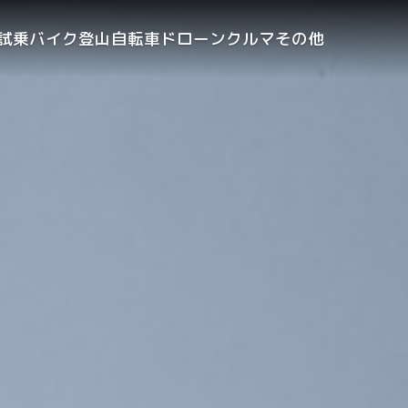
試乗
バイク
登山
自転車
ドローン
クルマ
その他